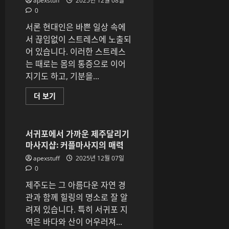
apexstuff
2025년 12월 08일
래
0
를
여
서론 현대인은 바쁜 일상 속에
는
혁
서 끊임없이 스트레스에 노출되
신
에
어 있습니다. 이러한 스트레스
대
해
는 때로는 몸의 통증으로 이어
더
지기도 하고, 기분을...
읽
어
보
스
더 보기
기
트
레
스
완
화
서귀포에서 가까운 제주달리기
를
마사지샵: 커플마사지의 매력
돕
는
apexstuff
2025년 12월 07일
마
사
0
지
루
제주도는 그 아름다운 자연 경
틴:
전
관과 함께 힐링의 명소로 잘 알
신
려져 있습니다. 특히 서귀포 지
마
사
역은 바다와 산이 어우러져...
지