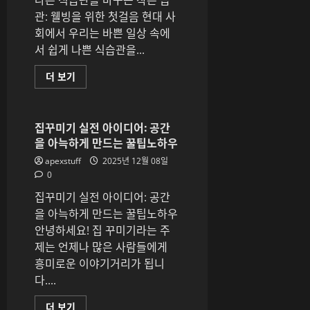
나쁜 식습관을 바꾸는 작은 습
과
에
관: 웰빙을 위한 첫걸음 현대 사
대
회에서 우리는 바쁜 일상 속에
해
더
서 쉽게 나쁜 식습관을...
읽
어
보
나
더 보기
기
쁜
식
습
관
을
집꾸미기 실전 아이디어: 공간
바
을 아늑하게 만드는 꿀팁노하우
꾸
는
apexstuff
2025년 12월 08일
작
은
0
습
관:
집꾸미기 실전 아이디어: 공간
웰
빙
을 아늑하게 만드는 꿀팁노하우
을
안녕하세요! 집 꾸미기라는 주
위
한
제는 언제나 많은 사람들에게
첫
걸
흥미로운 이야기거리가 됩니
음
다....
에
대
해
집
더 보기
더