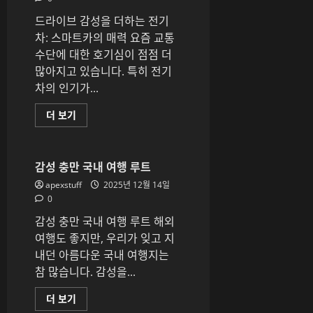
폴
리
드라이브 감성을 더하는 전기
오
구
차: 스마트카의 매력 요즘 교통
성
수단에 대한 호기심이 점점 더
에
대
많아지고 있습니다. 특히 전기
해
더
차의 인기가...
읽
어
보
드
더 보기
기
라
이
브
감
성
감성 충만 국내 여행 루트
을
더
apexstuff
2025년 12월 14일
하
0
는
전
감성 충만 국내 여행 루트 해외
기
차:
여행도 좋지만, 우리가 잊고 지
스
마
내던 아름다운 국내 여행지는
트
참 많습니다. 감성을...
카
의
매
감
더 보기
력
성
에