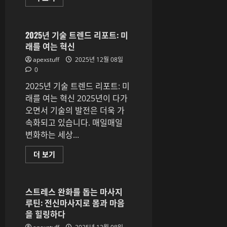
꾸
읽
미
어
기
보
실
기
전
2025년 기술 트렌드 리포트: 미
아
래를 여는 혁신
이
디
apexstuff
2025년 12월 08일
어:
공
0
간
을
2025년 기술 트렌드 리포트: 미
아
늑
래를 여는 혁신 2025년이 다가
하
오면서 기술의 발전은 더욱 가
게
만
속화되고 있습니다. 매일매일
드
는
변화하는 세상...
꿀
팁
노
2025
더 보기
하
년
우
기
에
술
대
트
해
렌
스트레스 완화를 돕는 마사지
더
드
루틴: 전신마사지로 몸과 마음
읽
리
어
포
을 힐링하다
보
트:
기
미