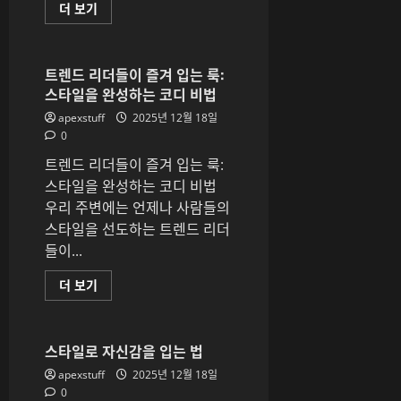
자
더 보기
연
속
에
서
즐
트렌드 리더들이 즐겨 입는 룩:
기
스타일을 완성하는 코디 비법
는
제
apexstuff
2025년 12월 18일
주
전
0
통
마
트렌드 리더들이 즐겨 입는 룩:
사
지
스타일을 완성하는 코디 비법
에
우리 주변에는 언제나 사람들의
대
해
스타일을 선도하는 트렌드 리더
더
읽
들이...
어
보
기
트
더 보기
렌
드
리
더
들
스타일로 자신감을 입는 법
이
즐
apexstuff
2025년 12월 18일
겨
0
입