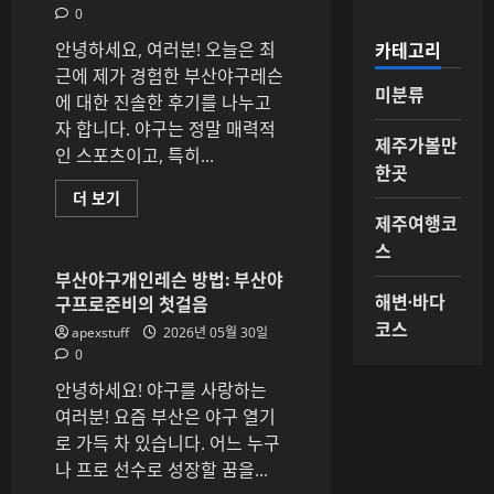
범
0
위
를
카테고리
안녕하세요, 여러분! 오늘은 최
확
인
근에 제가 경험한 부산야구레슨
하
미분류
에 대한 진솔한 후기를 나누고
는
방
자 합니다. 야구는 정말 매력적
법
제주가볼만
에
인 스포츠이고, 특히...
대
한곳
해
더
부
더 보기
읽
산
제주여행코
어
야
보
구
스
기
레
슨
부산야구개인레슨 방법: 부산야
후
해변·바다
구프로준비의 첫걸음
기
와
코스
apexstuff
2026년 05월 30일
추
천
0
포
인
안녕하세요! 야구를 사랑하는
트
정
여러분! 요즘 부산은 야구 열기
리
로 가득 차 있습니다. 어느 누구
에
대
나 프로 선수로 성장할 꿈을...
해
더