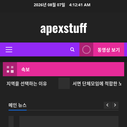
콘
2026년 08월 07일
4:12:43 AM
텐
츠
apexstuff
로
바
로
가
동영상 보기
기
기
본
메
속보
뉴
역을 선택하는 이유
서면 단체모임에 적합한 노래방 선
메인 뉴스