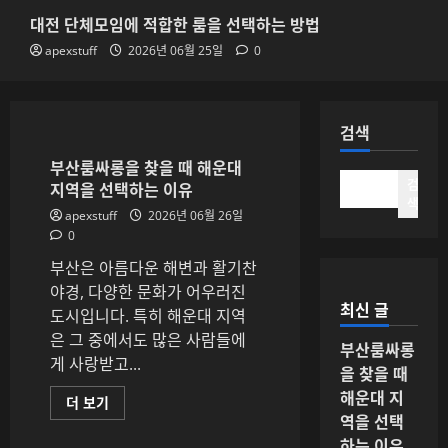
2026년 06월 25일
0
대전 단체모임에 적합한 룸을 선택하는 방법
4
apexstuff
2026년 06월 25일
0
부산법무사 비용과 상담 범위를 확인하
는 방법
검색
2026년 06월 25일
0
부산룸싸롱을 찾을 때 해운대
5
검
지역을 선택하는 이유
색
apexstuff
2026년 06월 26일
0
부산은 아름다운 해변과 활기찬
야경, 다양한 문화가 어우러진
최신 글
도시입니다. 특히 해운대 지역
은 그 중에서도 많은 사람들에
부산룸싸롱
게 사랑받고...
을 찾을 때
해운대 지
부
더 보기
산
역을 선택
룸
하는 이유
싸