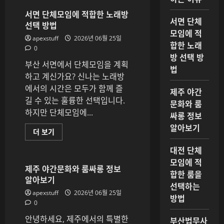
롱
을
서면 단체모임에 적합한 노래방
찾
서면 단체
선택 방법
을
모임에 적
때
apexstuff
2026년 06월 25일
해
합한 노래
운
0
대
방 선택 방
지
부산 서면에서 단체모임을 계획
법
역
을
하고 계신가요? 신나는 노래방
선
에서의 시간은 모두가 함께 즐
택
제주 야간
하
길 수 있는 훌륭한 선택입니다.
문화와 룸
는
이
하지만 단체모임에...
싸롱 정보
유
에
알아보기
대
서
더 보기
해
면
더
단
대전 단체
읽
체
어
모
모임에 적
보
임
제주 야간문화와 룸싸롱 정보
합한 룸을
기
에
알아보기
적
선택하는
합
apexstuff
2026년 06월 25일
한
방법
노
0
래
방
안녕하세요, 제주에서의 특별한
부산법무사
선