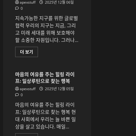
apexstuff
2025년 12월 06일
보
바
기
른
0
마
사
지속가능한 지구를 위한 글로벌
지
방
협력 우리의 지구는 지금, 그리
법
고 미래 세대를 위해 보호해야
에
대
할 소중한 자원입니다. 그러나...
해
더
읽
지
더 보기
어
속
보
가
기
능
한
지
마음의 여유를 주는 힐링 라이
구
프: 일상루틴으로 찾는 행복
를
위
apexstuff
2025년 12월 05일
한
글
0
로
벌
마음의 여유를 주는 힐링 라이
협
력
프: 일상루틴으로 찾는 행복 현
에
대 사회에서 우리는 늘 바쁜 일
대
해
상을 살고 있습니다. 매일...
더
읽