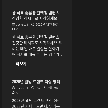
충
대
만
해
국
더
내
한 끼로 충분한 단백질 밸런스:
읽
여
어
건강한 레시피로 시작하세요
행
보
루
기
apexstuff
2025년 12월 10일
트
에
0
대
해
한 끼로 충분한 단백질 밸런스:
더
읽
건강한 레시피로 시작하세요 우
어
리는 매일 바쁜 일상을 살아가
보
기
며 식사를 대충 때우는 경우가...
한
더 보기
끼
로
충
분
한
2025년 웰빙 트렌드 핵심 정리
단
백
apexstuff
2025년 12월 09일
질
0
밸
런
2025년 웰빙 트렌드 핵심 정리
스:
건
2025년이 다가오면서, 우리는
강