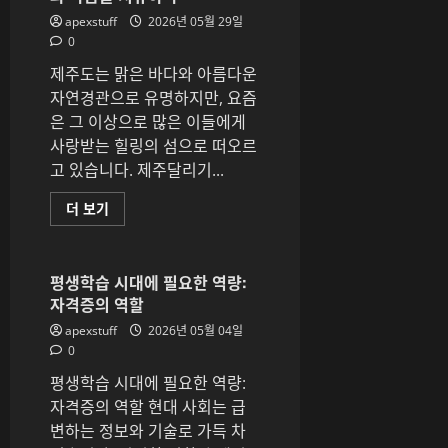
해:
혁
apexstuff
2026년 05월 29일
신
0
의
시
제주도는 맑은 바다와 아름다운
대
가
자연경관으로 유명하지만, 요즘
열
리
은 그 이상으로 많은 이들에게
다
에
사랑받는 힐링의 섬으로 떠오르
대
고 있습니다. 제주달리기...
해
더
읽
전
더 보기
어
문
보
테
기
라
피
스
평생학습 시대에 필요한 역량:
트
자격증의 역할
가
있
apexstuff
2026년 05월 04일
는
제
0
주
달
평생학습 시대에 필요한 역량:
리
기
자격증의 역할 현대 사회는 급
스
변하는 정보와 기술로 가득 차
파,
아