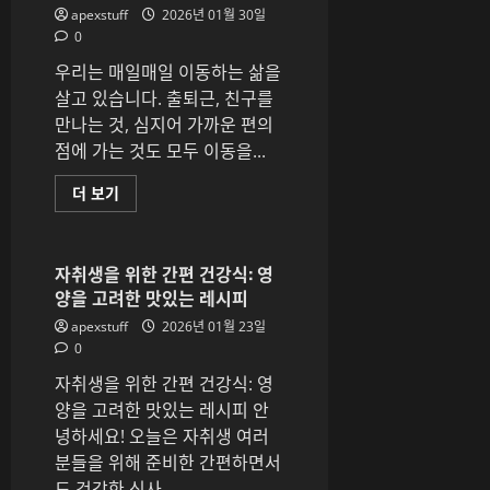
이
apexstuff
2026년 01월 30일
는
0
실
전
우리는 매일매일 이동하는 삶을
전
략
살고 있습니다. 출퇴근, 친구를
에
대
만나는 것, 심지어 가까운 편의
해
점에 가는 것도 모두 이동을...
더
읽
어
모
더 보기
보
빌
기
리
티
가
바
자취생을 위한 간편 건강식: 영
꾸
양을 고려한 맛있는 레시피
는
생
apexstuff
2026년 01월 23일
활
의
0
변
화
자취생을 위한 간편 건강식: 영
에
대
양을 고려한 맛있는 레시피 안
해
녕하세요! 오늘은 자취생 여러
더
읽
분들을 위해 준비한 간편하면서
어
보
도 건강한 식사...