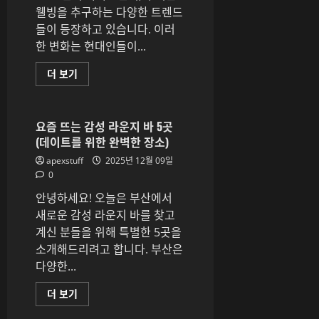
한
웰빙을 추구하는 다양한 트렌드
레
들이 등장하고 있습니다. 이러
시
피
한 변화는 현대인들이...
로
시
작
2025
더 보기
하
년
세
웰
요
빙
에
트
대
렌
요즘 뜨는 감성 라운지 바 5곳
해
드
더
(데이트를 위한 완벽한 장소)
핵
읽
심
어
apexstuff
2025년 12월 09일
정
보
리
0
기
에
대
안녕하세요! 오늘은 부산에서
해
더
새로운 감성 라운지 바를 찾고
읽
계신 분들을 위해 특별한 5곳을
어
보
소개해드리려고 합니다. 부산은
기
다양한...
요
더 보기
즘
뜨