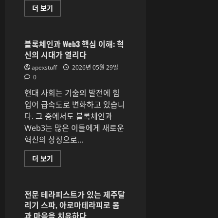
읽
부
더 보기
어
산
보
야
기
구
개
인
블록체인과 Web3 핵심 이해: 혁
레
신의 시대가 열리다
슨
방
apexstuff
2026년 05월 29일
법:
부
0
산
야
현대 사회는 기술의 발전에 힘
구
프
입어 급속도로 변화하고 있습니
로
다. 그 중에서도 블록체인과
준
비
Web3는 많은 이들에게 새로운
의
첫
혁신의 상징으로...
걸
음
에
블
더 보기
대
록
해
체
더
인
읽
과
어
Web3
전문 테라피스트가 있는 제주달
보
핵
리기 스파, 아로마테라피로 몸
기
심
이
과 마음을 치유하다