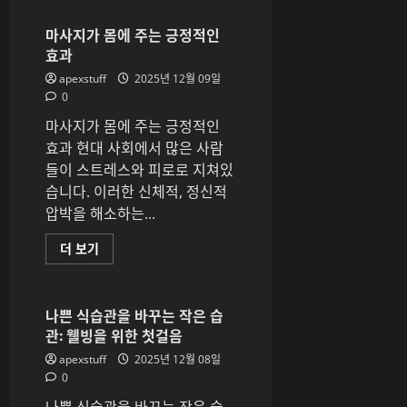
는
감
성
마사지가 몸에 주는 긍정적인
라
효과
운
지
apexstuff
2025년 12월 09일
바
5
0
곳
(데
마사지가 몸에 주는 긍정적인
이
트
효과 현대 사회에서 많은 사람
를
들이 스트레스와 피로로 지쳐있
위
한
습니다. 이러한 신체적, 정신적
완
벽
압박을 해소하는...
한
장
소)
마
더 보기
에
사
대
지
해
가
더
몸
읽
에
나쁜 식습관을 바꾸는 작은 습
어
주
관: 웰빙을 위한 첫걸음
보
는
기
긍
apexstuff
2025년 12월 08일
정
적
0
인
효