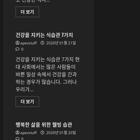
기
자
더 보기
취
생
을
위
한
건강을 지키는 식습관 7가지
간
편
apexstuff
2026년 01월 21일
건
0
강
식:
건강을 지키는 식습관 7가지 현
영
양
대 사회에서는 많은 사람들이
을
고
바쁜 일상 속에서 건강을 간과
려
하는 경우가 많습니다. 그러나
한
맛
우리가...
있
는
레
건
더 보기
시
강
피
을
에
지
대
키
해
는
행복한 삶을 위한 웰빙 습관
더
식
읽
습
apexstuff
2026년 01월 20일
어
관
보
0