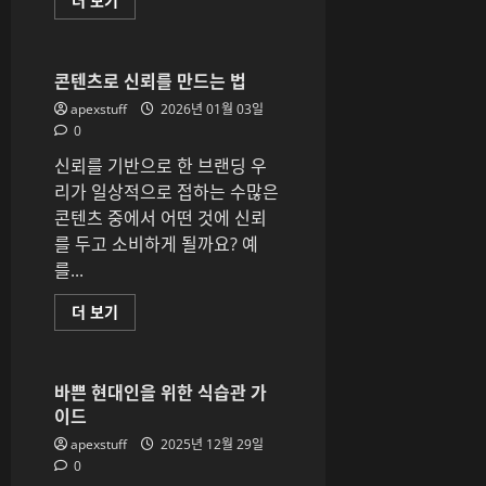
더 보기
에
서
도
가
능
콘텐츠로 신뢰를 만드는 법
한
셀
apexstuff
2026년 01월 03일
프
0
안
마
신뢰를 기반으로 한 브랜딩 우
꿀
팁
리가 일상적으로 접하는 수많은
에
대
콘텐츠 중에서 어떤 것에 신뢰
해
를 두고 소비하게 될까요? 예
더
읽
를...
어
보
기
콘
더 보기
텐
츠
로
신
뢰
바쁜 현대인을 위한 식습관 가
를
이드
만
드
apexstuff
2025년 12월 29일
는
법
0
에