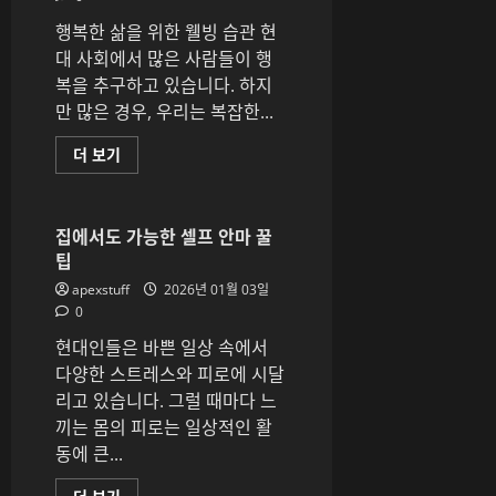
7
기
가
행복한 삶을 위한 웰빙 습관 현
지
에
대 사회에서 많은 사람들이 행
대
해
복을 추구하고 있습니다. 하지
더
만 많은 경우, 우리는 복잡한...
읽
어
보
행
더 보기
기
복
한
삶
을
위
집에서도 가능한 셀프 안마 꿀
한
팁
웰
빙
apexstuff
2026년 01월 03일
습
관
0
에
대
현대인들은 바쁜 일상 속에서
해
더
다양한 스트레스와 피로에 시달
읽
리고 있습니다. 그럴 때마다 느
어
보
끼는 몸의 피로는 일상적인 활
기
동에 큰...
집