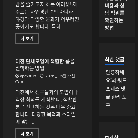
택
밤을 즐기고자 하는 여러분! 제
비용과 상
방
주도는 자연경관뿐만 아니라,
담 범위를
법
에
야경과 다양한 문화가 어우러진
확인하는
대
해
곳이기도 합니다. 특히...
방법
더
읽
어
제
더 보기
보
주
기
야
간
문
최신 댓글
화
대전 단체모임에 적합한 룸을
와
선택하는 방법
룸
안녕하세
싸
apexstuff
2026년 06월 25일
롱
요!
의
워드
정
0
보
프레스 댓
알
대전에서 친구들과의 모임이나
아
글 관리 도
보
직장 회의를 계획할 때, 적합한
기
구
룸을 선택하는 것은 매우 중요
에
대
합니다. 다양한 목적과 스타일
해
더
에 맞는...
읽
어
보
대
더 보기
보관함
기
전