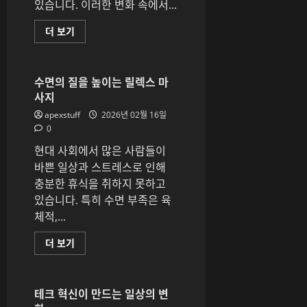
있습니다. 이러한 변화 속에서...
로
마
테
평
더 보기
라
생
피
학
로
습
몸
시
과
대
수면의 질을 높이는 릴렉스 마
마
에
음
사지
필
을
요
치
apexstuff
2026년 02월 16일
한
유
역
0
하
량:
다
자
현대 사회에서 많은 사람들이
에
격
대
증
바쁜 일상과 스트레스로 인해
해
의
더
충분한 휴식을 취하지 못하고
역
읽
할
있습니다. 특히 수면 부족은 육
어
에
보
대
체적,...
기
해
더
읽
수
더 보기
어
면
보
의
기
질
을
높
테크 혁신이 만드는 일상의 변
이