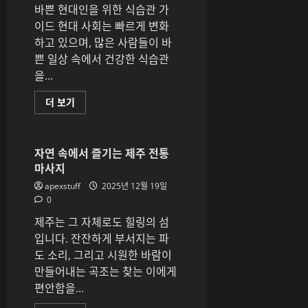
대
바쁜 현대인을 위한 식습관 가
해
더
이드 현대 사회는 빠르게 변화
읽
하고 있으며, 많은 사람들이 바
어
보
쁜 일상 속에서 건강한 식습관
기
을...
바
더 보기
쁜
현
대
인
을
자연 속에서 즐기는 제주 전통
위
마사지
한
식
apexstuff
2025년 12월 19일
습
관
0
가
이
제주는 그 자체로도 힐링의 섬
드
에
입니다. 잔잔하게 부서지는 파
대
도 소리, 그리고 시원한 바람이
해
더
만들어내는 곡조는 찾는 이에게
읽
어
편안함을...
보
기