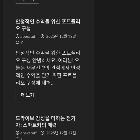
세
와
매
매:
내
안정적인 수익을 위한 포트폴리
집
오 구성
마
련
apexstuff
2025년 12월 18일
을
위
0
한
현
안정적인 수익을 위한 포트폴리
명
한
오 구성 안녕하세요, 여러분! 오
선
늘은 재무전략의 관점에서 안정
택
에
적인 수익을 얻기 위한 포트폴
대
해
리오 구성에 대해...
더
읽
어
안
더 보기
보
정
기
적
인
수
익
드라이브 감성을 더하는 전기
을
차: 스마트카의 매력
위
한
apexstuff
2025년 12월 17일
포
트
0