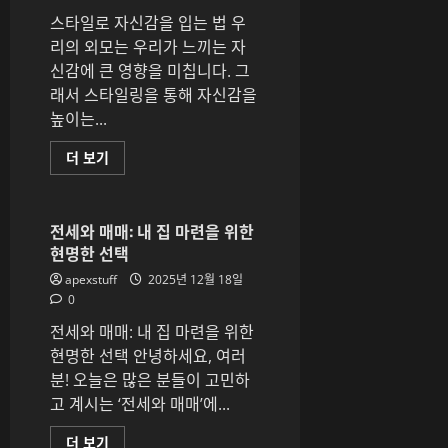
는
스타일로 자신감을 입는 법 우
룩:
스
리의 외모는 우리가 느끼는 자
타
일
신감에 큰 영향을 미칩니다. 그
을
래서 스타일링을 통해 자신감을
완
성
높이는...
하
는
코
스
더 보기
디
타
비
일
법
로
에
자
대
신
전세와 매매: 내 집 마련을 위한
해
감
더
현명한 선택
을
읽
입
어
apexstuff
2025년 12월 18일
는
보
법
0
기
에
대
전세와 매매: 내 집 마련을 위한
해
더
현명한 선택 안녕하세요, 여러
읽
분! 오늘은 많은 분들이 고민하
어
보
고 계시는 ‘전세와 매매’에...
기
전
더 보기