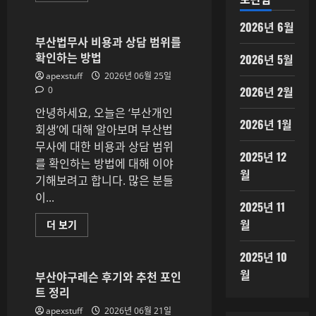
단
체
2026년 6월
모
임
부산법무사 비용과 상담 범위를
에
확인하는 방법
2026년 5월
적
합
apexstuff
2026년 06월 25일
한
룸
2026년 2월
0
을
선
안녕하세요, 오늘은 ‘부산개인
택
2026년 1월
하
회생’에 대해 알아보며 부산법
는
무사에 대한 비용과 상담 범위
방
2025년 12
법
를 확인하는 방법에 대해 이야
에
월
대
기해보려고 합니다. 많은 분들
해
이...
더
2025년 11
읽
어
월
부
더 보기
보
산
기
법
무
2025년 10
사
월
비
부산야구레슨 후기와 추천 포인
용
트 정리
과
상
apexstuff
2026년 06월 21일
담