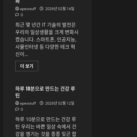
화
는
릴
apexstuff
2026년 02월 14일
렉
스
0
마
사
최근 몇 년간 IT 기술의 발전은
지
에
우리의 일상생활을 크게 변화시
대
켰습니다. 스마트폰, 인공지능,
해
더
사물인터넷 등 다양한 테크 혁
읽
어
신이...
보
기
테
더 보기
크
혁
신
이
만
하루 10분으로 만드는 건강 루
드
틴
는
일
apexstuff
2026년 02월 12일
상
의
0
변
화
하루 10분으로 만드는 건강 루
에
대
틴 우리는 바쁜 일상 속에서 건
해
강을 챙기는 것을 종종 잊곤 합
더