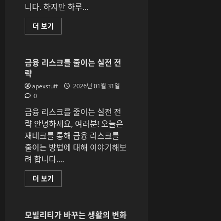
읽
니다. 하지만 하루...
어
보
기
하
더 보기
루
10
분
으
로
금융 리스크를 줄이는 실전 전
만
략
드
는
apexstuff
2026년 01월 31일
건
강
0
루
틴
금융 리스크를 줄이는 실전 전
에
대
략 안녕하세요, 여러분! 오늘은
해
재테크를 통해 금융 리스크를
더
읽
줄이는 방법에 대해 이야기해보
어
보
려 합니다....
기
금
더 보기
융
리
스
크
를
모빌리티가 바꾸는 생활의 변화
줄