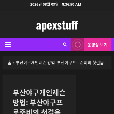
콘
2026년 08월 09일
8:36:50 AM
텐
츠
apexstuff
로
바
로
가
동영상 보기
기
기
본
메
홈
부산야구개인레슨 방법: 부산야구프로준비의 첫걸음
뉴
부산야구개인레슨
방법: 부산야구프
로준비의 첫걸음