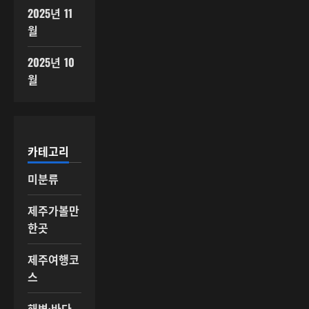
2025년 11
월
2025년 10
월
카테고리
미분류
제주가볼만
한곳
제주여행코
스
해변·바다