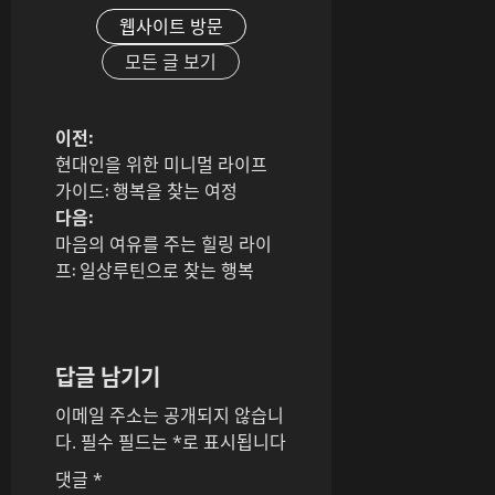
웹사이트 방문
모든 글 보기
게
이전:
현대인을 위한 미니멀 라이프
시
가이드: 행복을 찾는 여정
다음:
물
마음의 여유를 주는 힐링 라이
프: 일상루틴으로 찾는 행복
내
비
게
답글 남기기
이
이메일 주소는 공개되지 않습니
다.
필수 필드는
*
로 표시됩니다
션
댓글
*