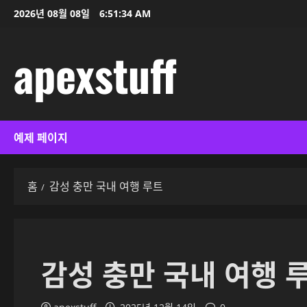
콘
2026년 08월 08일
6:51:34 AM
텐
츠
apexstuff
로
바
로
가
기
예제 페이지
홈
감성 충만 국내 여행 루트
감성 충만 국내 여행 