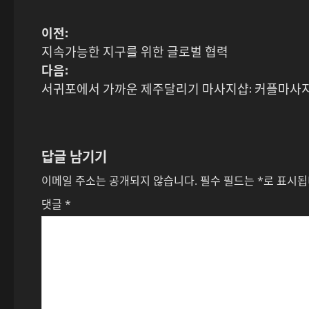
게
이전:
지속가능한 지구를 위한 글로벌 협력
시
다음:
물
서귀포에서 가까운 제주달리기 마사지샵: 커플마사
내
비
답글 남기기
게
이메일 주소는 공개되지 않습니다.
필수 필드는
*
로 표시
이
댓글
*
션