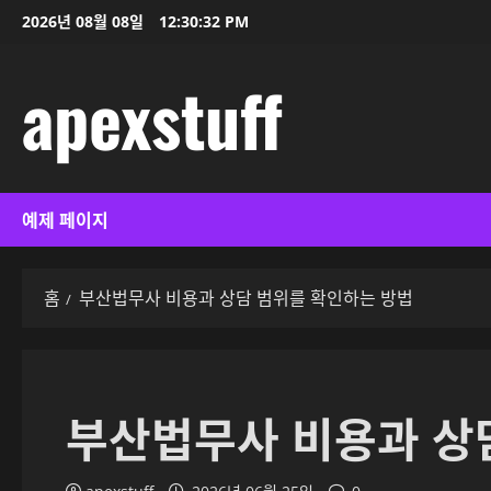
콘
2026년 08월 08일
12:30:32 PM
텐
츠
apexstuff
로
바
로
가
기
예제 페이지
홈
부산법무사 비용과 상담 범위를 확인하는 방법
부산법무사 비용과 상