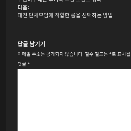
시
다음:
물
대전 단체모임에 적합한 룸을 선택하는 방법
내
비
답글 남기기
게
이메일 주소는 공개되지 않습니다.
필수 필드는
*
로 표시
이
댓글
*
션