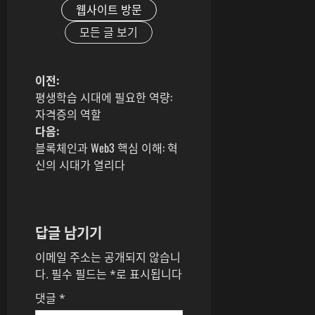
웹사이트 방문
모든 글 보기
게
이전:
평생학습 시대에 필요한 역량:
시
자격증의 역할
다음:
물
블록체인과 Web3 핵심 이해: 혁
신의 시대가 열리다
내
비
게
답글 남기기
이
이메일 주소는 공개되지 않습니
다.
필수 필드는
*
로 표시됩니다
션
댓글
*