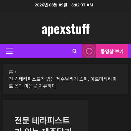
콘
2026년 08월 09일
8:02:37 AM
텐
츠
apexstuff
로
바
로
가
동영상 보기
기
기
본
메
홈
뉴
전문 테라피스트가 있는 제주달리기 스파, 아로마테라피
로 몸과 마음을 치유하다
전문 테라피스트