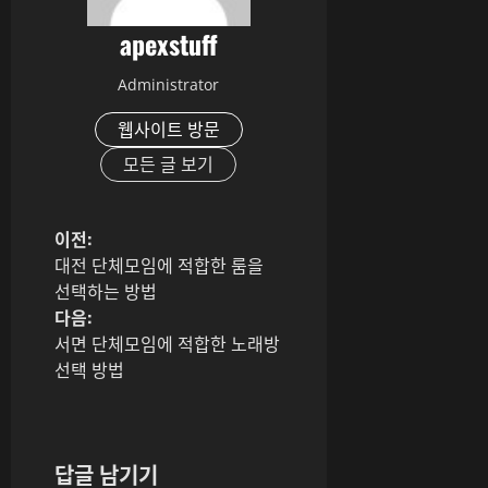
apexstuff
Administrator
웹사이트 방문
모든 글 보기
게
이전:
대전 단체모임에 적합한 룸을
시
선택하는 방법
다음:
물
서면 단체모임에 적합한 노래방
선택 방법
내
비
게
답글 남기기