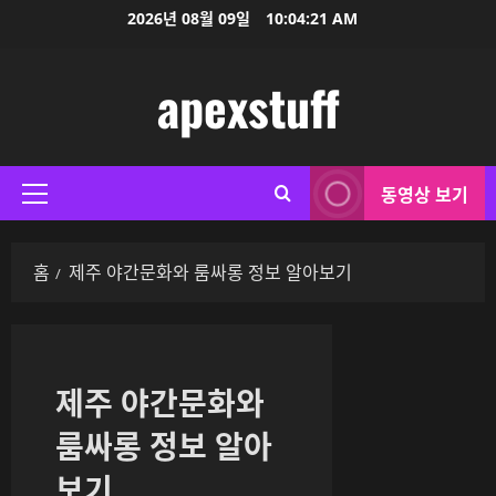
콘
2026년 08월 09일
10:04:21 AM
텐
츠
apexstuff
로
바
로
가
동영상 보기
기
기
본
메
홈
제주 야간문화와 룸싸롱 정보 알아보기
뉴
제주 야간문화와
룸싸롱 정보 알아
보기