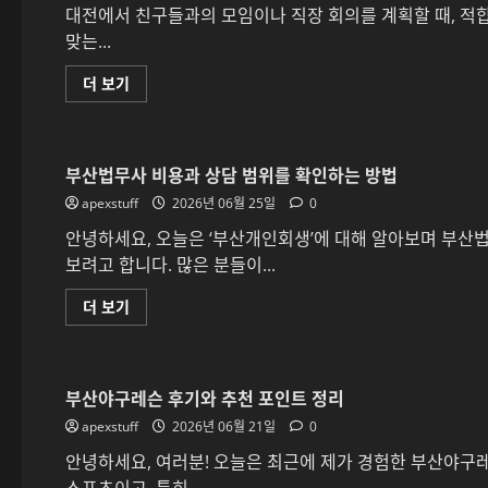
기
정
대전에서 친구들과의 모임이나 직장 회의를 계획할 때, 적
보
맞는...
알
아
보
대
더 보기
기
전
에
단
대
체
해
모
더
임
읽
부산법무사 비용과 상담 범위를 확인하는 방법
에
어
적
보
apexstuff
합
2026년 06월 25일
0
기
한
룸
안녕하세요, 오늘은 ‘부산개인회생’에 대해 알아보며 부산
을
보려고 합니다. 많은 분들이...
선
택
하
부
더 보기
는
산
방
법
법
무
에
사
대
비
해
부산야구레슨 후기와 추천 포인트 정리
용
더
과
읽
apexstuff
상
2026년 06월 21일
0
어
담
보
범
안녕하세요, 여러분! 오늘은 최근에 제가 경험한 부산야구
기
위