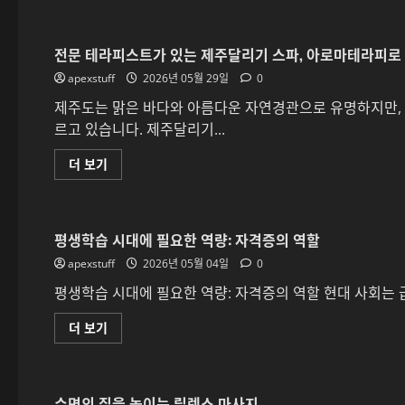
체
비
인
의
과
첫
Web3
걸
전문 테라피스트가 있는 제주달리기 스파, 아로마테라피로
핵
음
심
에
apexstuff
이
2026년 05월 29일
0
대
해:
해
혁
제주도는 맑은 바다와 아름다운 자연경관으로 유명하지만, 
더
신
읽
르고 있습니다. 제주달리기...
의
어
시
보
대
기
전
더 보기
가
문
열
테
리
라
다
피
에
스
대
평생학습 시대에 필요한 역량: 자격증의 역할
트
해
가
더
apexstuff
있
2026년 05월 04일
0
읽
는
어
제
평생학습 시대에 필요한 역량: 자격증의 역할 현대 사회는 급
보
주
기
달
평
더 보기
리
생
기
학
스
습
파,
시
아
대
로
수면의 질을 높이는 릴렉스 마사지
에
마