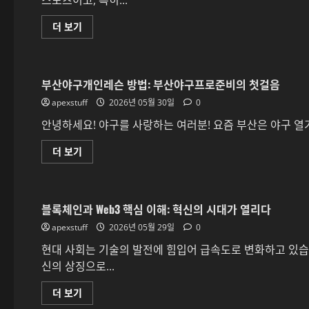
스포츠이고, 특히...
를
확
인
부
더 보기
하
산
는
야
방
구
법
레
에
슨
대
부산야구개인레슨 방법: 부산야구프로준비의 첫걸음
후
해
기
더
apexstuff
와
2026년 05월 30일
0
읽
추
어
천
안녕하세요! 야구를 사랑하는 여러분! 요즘 부산은 야구 열기
보
포
기
인
부
더 보기
트
산
정
야
리
구
에
개
대
인
해
블록체인과 Web3 핵심 이해: 혁신의 시대가 열리다
레
더
슨
읽
apexstuff
방
2026년 05월 29일
0
어
법:
보
부
기
현대 사회는 기술의 발전에 힘입어 급속도로 변화하고 있습니
산
신의 상징으로...
야
구
프
블
더 보기
로
록
준