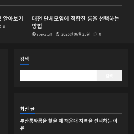
유
1
2026년 06월 26일
0
보 알아보기
대전 단체모임에 적합한 룸을 선택하는
방법
서면 단체모임에 적합한
0
노래방 선택 방법
apexstuff
2026년 06월 25일
0
2026년 06월 25일
0
2
검색
제주 야간문화와 룸싸롱
정보 알아보기
2026년 06월 25일
0
검색
3
대전 단체모임에 적합한
룸을 선택하는 방법
최신 글
2026년 06월 25일
0
4
부산룸싸롱을 찾을 때 해운대 지역을 선택하는 이
유
부산법무사 비용과 상담