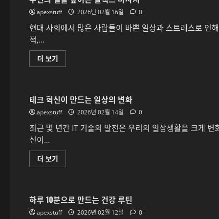
필
테
apexstuff
요
2026년 02월 16일
0
라
한
피
역
로
현대 사회에서 많은 사람들이 바쁜 일상과 스트레스로 인해
량:
몸
적,...
자
과
격
마
증
음
수
더 보기
의
을
면
역
치
의
할
유
질
에
하
을
대
다
높
해
에
테크 혁신이 만드는 일상의 변화
이
더
대
는
읽
해
apexstuff
릴
2026년 02월 14일
0
어
더
렉
보
읽
스
최근 몇 년간 IT 기술의 발전은 우리의 일상생활을 크게 변
기
어
마
보
신이...
사
기
지
에
테
더 보기
대
크
해
혁
더
신
읽
이
어
만
보
하루 10분으로 만드는 건강 루틴
드
기
는
apexstuff
일
2026년 02월 12일
0