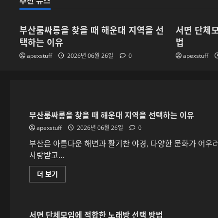
추천 뉴스
부산룸싸롱을 찾을 때 해운대 지역을 선
서면 단체모
택하는 이유
법
apexstuff
2026년 06월 26일
0
apexstuff
부산룸싸롱을 찾을 때 해운대 지역을 선택하는 이유
apexstuff
2026년 06월 26일
0
부산은 아름다운 해변과 활기찬 야경, 다양한 문화가 어우
사랑받고...
부
더 보기
산
룸
싸
롱
을
서면 단체모임에 적합한 노래방 선택 방법
찾