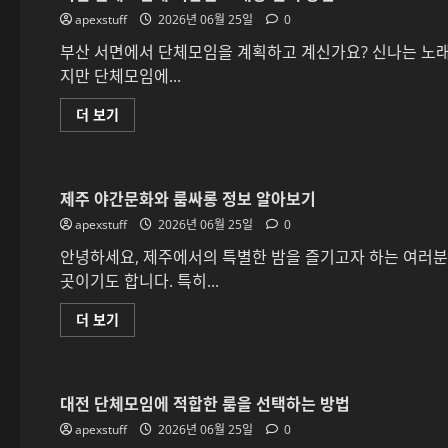
을
apexstuff
때
2026년 06월 25일
0
해
운
부산 서면에서 단체모임을 계획하고 계신가요? 신나는 노래
대
지만 단체모임에...
지
역
을
서
더 보기
선
면
택
단
하
체
는
모
이
임
유
제주 야간문화와 룸싸롱 정보 알아보기
에
에
적
대
apexstuff
합
2026년 06월 25일
0
해
한
더
노
안녕하세요, 제주에서의 특별한 밤을 즐기고자 하는 여러분
읽
래
어
곳이기도 합니다. 특히...
방
보
선
기
택
제
더 보기
방
주
법
야
에
간
대
문
해
화
더
대전 단체모임에 적합한 룸을 선택하는 방법
와
읽
룸
어
apexstuff
싸
2026년 06월 25일
0
보
롱