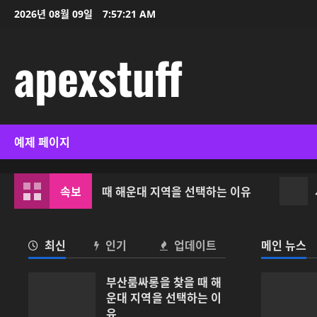
콘
2026년 08월 09일
7:57:22 AM
텐
츠
apexstuff
로
바
로
가
기
예제 페이지
산룸싸롱을 찾을 때 해운대 지역을 선택하는 이유
속보
서면 
최신
인기
업데이트
메인 뉴스
부산룸싸롱을 찾을 때 해
운대 지역을 선택하는 이
유