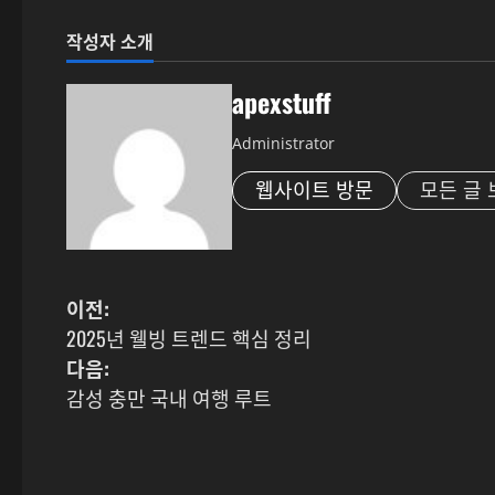
작성자 소개
apexstuff
Administrator
웹사이트 방문
모든 글 
게
이전:
2025년 웰빙 트렌드 핵심 정리
시
다음:
물
감성 충만 국내 여행 루트
내