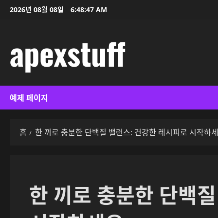
콘
2026년 08월 08일
6:48:48 AM
텐
츠
apexstuff
로
바
로
가
기
예제 페이지
홈
한 끼로 충분한 단백질 밸런스: 건강한 레시피로 시작하
한 끼로 충분한 단백질