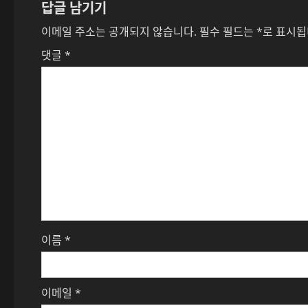
비
답글 남기기
게
이메일 주소는 공개되지 않습니다.
필수 필드는
*
로 표시
이
댓글
*
션
이름
*
이메일
*