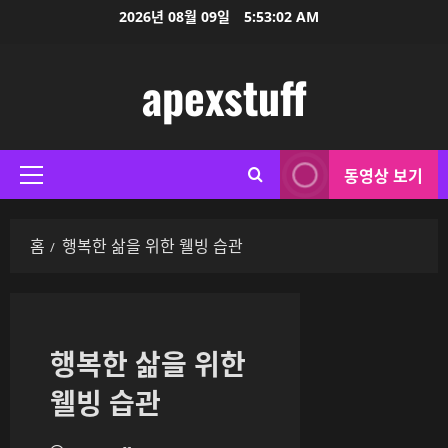
콘
2026년 08월 09일
5:53:02 AM
텐
츠
apexstuff
로
바
로
가
동영상 보기
기
기
본
메
홈
행복한 삶을 위한 웰빙 습관
뉴
행복한 삶을 위한
웰빙 습관