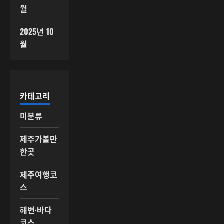
월
2025년 10
월
카테고리
미분류
제주가볼만
한곳
제주여행코
스
해변·바다
코스