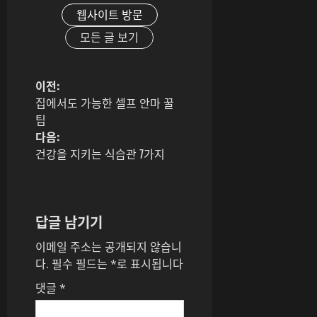
웹사이트 방문
모든 글 보기
게
이전:
집에서도 가능한 셀프 안마 꿀
시
팁
다음:
물
건강을 지키는 식습관 7가지
내
비
답글 남기기
게
이메일 주소는 공개되지 않습니
이
다.
필수 필드는
*
로 표시됩니다
댓글
*
션