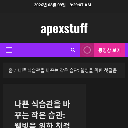
콘
2026년 08월 09일
9:29:07 AM
텐
츠
apexstuff
로
바
로
가
동영상 보기
기
기
본
메
홈
나쁜 식습관을 바꾸는 작은 습관: 웰빙을 위한 첫걸음
뉴
나쁜 식습관을 바
꾸는 작은 습관:
웰빙을 위한 첫걸