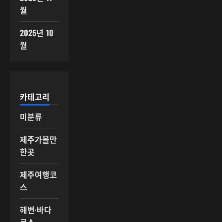
월
2025년 10
월
카테고리
미분류
제주가볼만
한곳
제주여행코
스
해변·바다
코스