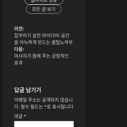
모든 글 보기
게
이전:
집꾸미기 실전 아이디어: 공간
시
을 아늑하게 만드는 꿀팁노하우
다음:
물
마사지가 몸에 주는 긍정적인
효과
내
비
게
답글 남기기
이
이메일 주소는 공개되지 않습니
다.
필수 필드는
*
로 표시됩니다
션
댓글
*